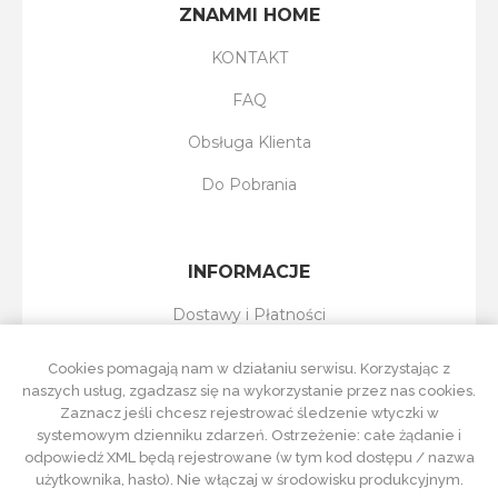
ZNAMMI HOME
KONTAKT
FAQ
Obsługa Klienta
Do Pobrania
INFORMACJE
Dostawy i Płatności
Reklamacje i Zwroty
Cookies pomagają nam w działaniu serwisu. Korzystając z
naszych usług, zgadzasz się na wykorzystanie przez nas cookies.
Regulamin Sklepu
Zaznacz jeśli chcesz rejestrować śledzenie wtyczki w
systemowym dzienniku zdarzeń. Ostrzeżenie: całe żądanie i
Polityka Prywatności
odpowiedź XML będą rejestrowane (w tym kod dostępu / nazwa
użytkownika, hasło). Nie włączaj w środowisku produkcyjnym.