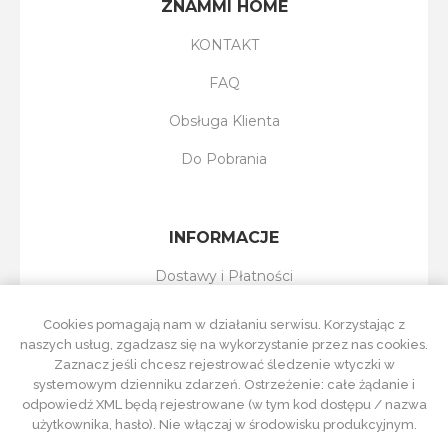
ZNAMMI HOME
KONTAKT
FAQ
Obsługa Klienta
Do Pobrania
INFORMACJE
Dostawy i Płatności
Reklamacje i Zwroty
Cookies pomagają nam w działaniu serwisu. Korzystając z
naszych usług, zgadzasz się na wykorzystanie przez nas cookies.
Regulamin Sklepu
Zaznacz jeśli chcesz rejestrować śledzenie wtyczki w
systemowym dzienniku zdarzeń. Ostrzeżenie: całe żądanie i
Polityka Prywatności
odpowiedź XML będą rejestrowane (w tym kod dostępu / nazwa
użytkownika, hasło). Nie włączaj w środowisku produkcyjnym.