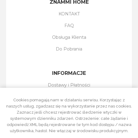
ZNAMMI HOME
KONTAKT
FAQ
Obsługa Klienta
Do Pobrania
INFORMACJE
Dostawy i Płatności
Reklamacje i Zwroty
Cookies pomagają nam w działaniu serwisu. Korzystając z
naszych usług, zgadzasz się na wykorzystanie przez nas cookies.
Regulamin Sklepu
Zaznacz jeśli chcesz rejestrować śledzenie wtyczki w
systemowym dzienniku zdarzeń. Ostrzeżenie: całe żądanie i
Polityka Prywatności
odpowiedź XML będą rejestrowane (w tym kod dostępu / nazwa
użytkownika, hasło). Nie włączaj w środowisku produkcyjnym.