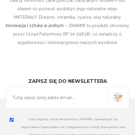
należy okresowo zabezpieczać naturalnym woskiem lub
olejem co pozwoli wydobyć jego naturalne słoje.
MATERIAŁY: Drewno, ceramika, żywica, olej naturalny
Innowacja i sztuka w jednym
– ZNAMMI to produkt chroniony
przez Urząd Patentowy RP (nr 29838), co świadczy o
wyjątkowości i innowacyjności naszych wyrobów.
ZAPISZ SIĘ DO NEWSLETTERA
Chcę zapisać się do Newslettera ZNAMMI i oświadczam, że
zapoznałem/zapoznałam się z Regulaminem Usługi Newsletter oraz
informacjami i zasadami przetwarzania moich danych przez