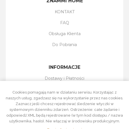
ZNAMMI HOME
KONTAKT
FAQ
Obsługa Klienta
Do Pobrania
INFORMACJE
Dostawy i Płatności
Reklamacje i Zwroty
Cookies pomagają nam w działaniu serwisu. Korzystając z
naszych usług, zgadzasz się na wykorzystanie przez nas cookies.
Regulamin Sklepu
Zaznacz jeśli chcesz rejestrować śledzenie wtyczki w
systemowym dzienniku zdarzeń. Ostrzeżenie: całe żądanie i
Polityka Prywatności
odpowiedź XML będą rejestrowane (w tym kod dostępu / nazwa
użytkownika, hasło). Nie włączaj w środowisku produkcyjnym.