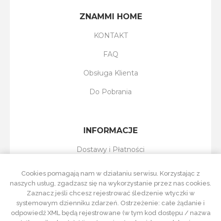
ZNAMMI HOME
KONTAKT
FAQ
Obsługa Klienta
Do Pobrania
INFORMACJE
Dostawy i Płatności
Reklamacje i Zwroty
Cookies pomagają nam w działaniu serwisu. Korzystając z
naszych usług, zgadzasz się na wykorzystanie przez nas cookies.
Regulamin Sklepu
Zaznacz jeśli chcesz rejestrować śledzenie wtyczki w
systemowym dzienniku zdarzeń. Ostrzeżenie: całe żądanie i
Polityka Prywatności
odpowiedź XML będą rejestrowane (w tym kod dostępu / nazwa