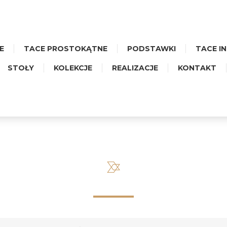
E
TACE PROSTOKĄTNE
PODSTAWKI
TACE I
STOŁY
KOLEKCJE
REALIZACJE
KONTAKT
UŻA PROSTOKĄTNA - CERAM