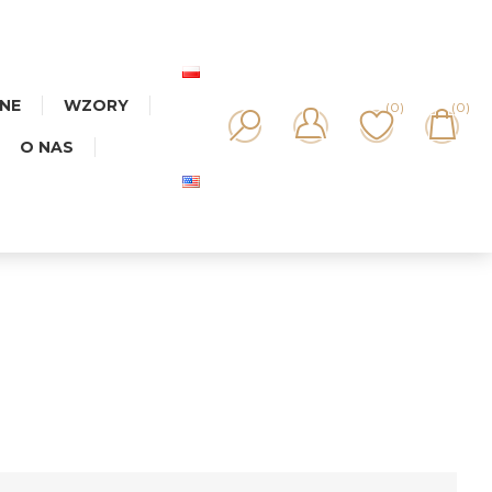
NNE
WZORY
(0)
(0)
O NAS
IKA MIX