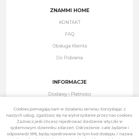
ZNAMMI HOME
KONTAKT
FAQ
Obsługa Klienta
Do Pobrania
INFORMACJE
Dostawy i Płatności
Reklamacje i Zwroty
Cookies pomagają nam w działaniu serwisu. Korzystając z
naszych usług, zgadzasz się na wykorzystanie przez nas cookies.
Regulamin Sklepu
Zaznacz jeśli chcesz rejestrować śledzenie wtyczki w
systemowym dzienniku zdarzeń. Ostrzeżenie: całe żądanie i
Polityka Prywatności
odpowiedź XML będą rejestrowane (w tym kod dostępu / nazwa