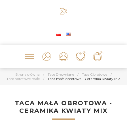
(0)
(0)
Strona główna
/
Tace Drewniane
/
Tace Obrotowe
/
Tace obrotowe małe
/
Taca mała obrotowa - Ceramika Kwiaty MIX
TACA MAŁA OBROTOWA -
CERAMIKA KWIATY MIX