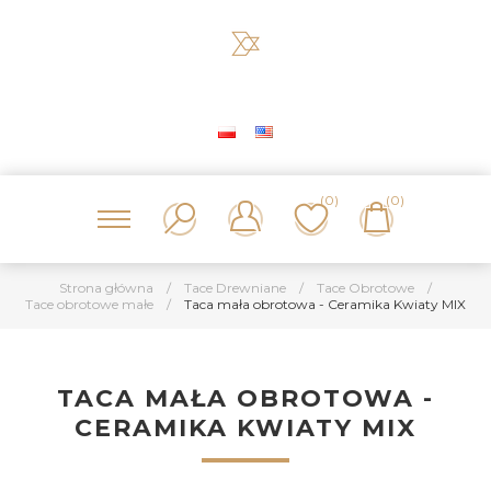
(0)
(0)
Strona główna
/
Tace Drewniane
/
Tace Obrotowe
/
Tace obrotowe małe
/
Taca mała obrotowa - Ceramika Kwiaty MIX
TACA MAŁA OBROTOWA -
CERAMIKA KWIATY MIX