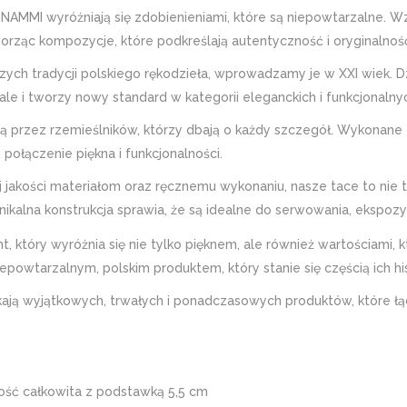
NAMMI wyróżniają się zdobienieniami, które są niepowtarzalne. 
orząc kompozycje, które podkreślają autentyczność i oryginalnoś
zych tradycji polskiego rękodzieła, wprowadzamy je w XXI wiek. Dz
ę, ale i tworzy nowy standard w kategorii eleganckich i funkcjona
 przez rzemieślników, którzy dbają o każdy szczegół. Wykonane 
ą połączenie piękna i funkcjonalności.
j jakości materiałom oraz ręcznemu wykonaniu, nasze tace to nie 
alna konstrukcja sprawia, że są idealne do serwowania, ekspozyc
który wyróżnia się nie tylko pięknem, ale również wartościami, kt
epowtarzalnym, polskim produktem, który stanie się częścią ich hist
ają wyjątkowych, trwałych i ponadczasowych produktów, które łączą
ość całkowita z podstawką 5,5 cm