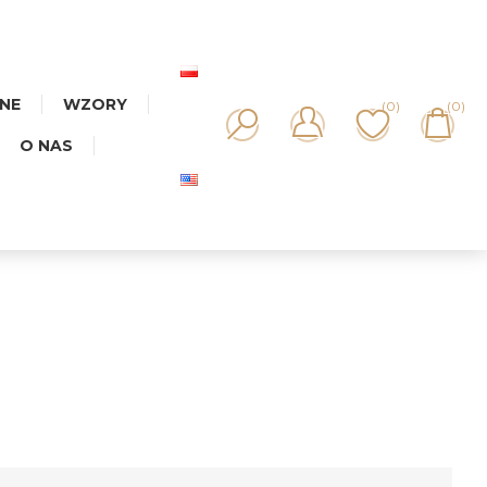
NNE
WZORY
(0)
(0)
O NAS
WIATY MIX