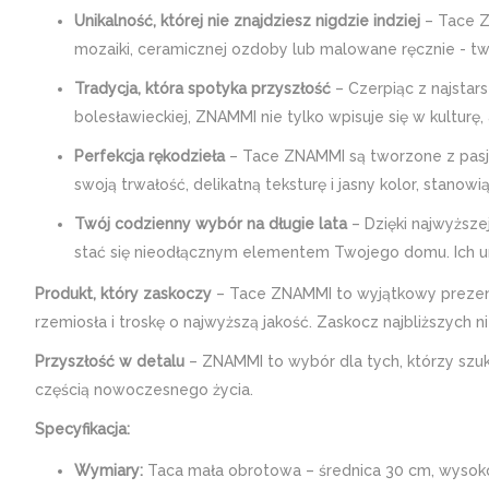
Unikalność, której nie znajdziesz nigdzie indziej
– Tace Z
mozaiki, ceramicznej ozdoby lub malowane ręcznie - tw
Tradycja, która spotyka przyszłość
– Czerpiąc z najstars
bolesławieckiej, ZNAMMI nie tylko wpisuje się w kultur
Perfekcja rękodzieła
– Tace ZNAMMI są tworzone z pasją
swoją trwałość, delikatną teksturę i jasny kolor, stanowi
Twój codzienny wybór na długie lata
– Dzięki najwyższe
stać się nieodłącznym elementem Twojego domu. Ich unik
Produkt, który zaskoczy
– Tace ZNAMMI to wyjątkowy prezent, 
rzemiosła i troskę o najwyższą jakość. Zaskocz najbliższych ni
Przyszłość w detalu
– ZNAMMI to wybór dla tych, którzy szuk
częścią nowoczesnego życia.
Specyfikacja:
Wymiary:
Taca mała obrotowa – średnica 30 cm, wysok