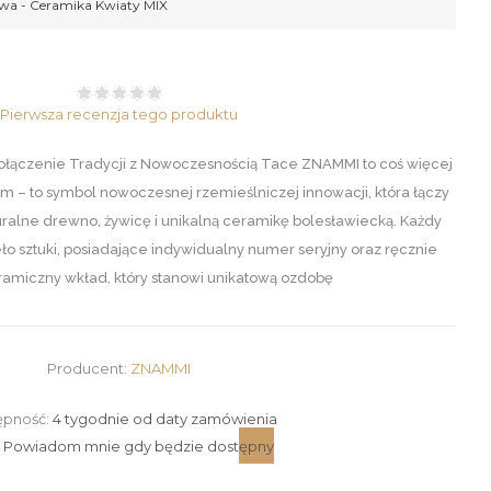
wa - Ceramika Kwiaty MIX
Pierwsza recenzja tego produktu
łączenie Tradycji z Nowoczesnością Tace ZNAMMI to coś więcej
um – to symbol nowoczesnej rzemieślniczej innowacji, która łączy
ralne drewno, żywicę i unikalną ceramikę bolesławiecką. Każdy
o sztuki, posiadające indywidualny numer seryjny oraz ręcznie
amiczny wkład, który stanowi unikatową ozdobę
Producent:
ZNAMMI
ępność:
4 tygodnie od daty zamówienia