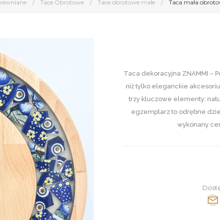
Drewniane
/
Tace Obrotowe
/
Tace obrotowe małe
/
Taca mała obroto
Taca dekoracyjna ZNAMMI – Po
niż tylko eleganckie akcesori
trzy kluczowe elementy: natu
egzemplarz to odrębne dzieł
wykonany cer
Dost