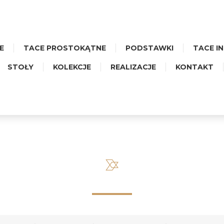
E
TACE PROSTOKĄTNE
PODSTAWKI
TACE I
STOŁY
KOLEKCJE
REALIZACJE
KONTAKT
A OBROTOWA - CERAMIKA K