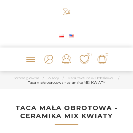
(0)
(0)
Strona główna
/
Wzory
/
Manufaktura w Bolesławcu
/
Taca mała obrotowa - ceramika MIX KWIATY
TACA MAŁA OBROTOWA -
CERAMIKA MIX KWIATY