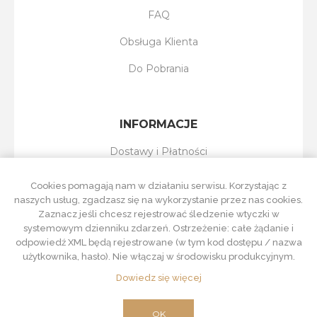
FAQ
Obsługa Klienta
Do Pobrania
INFORMACJE
Dostawy i Płatności
Reklamacje i Zwroty
Cookies pomagają nam w działaniu serwisu. Korzystając z
naszych usług, zgadzasz się na wykorzystanie przez nas cookies.
Regulamin Sklepu
Zaznacz jeśli chcesz rejestrować śledzenie wtyczki w
systemowym dzienniku zdarzeń. Ostrzeżenie: całe żądanie i
Polityka Prywatności
odpowiedź XML będą rejestrowane (w tym kod dostępu / nazwa
użytkownika, hasło). Nie włączaj w środowisku produkcyjnym.
Dowiedz się więcej
Powered by
nopCommerce
Designed by
Nop-Templates.com
OK