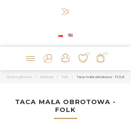
(0)
(0)
Strona główna
/
Kolekcje
/
Folk
/
Taca mała obrotowa - FOLK
TACA MAŁA OBROTOWA -
FOLK