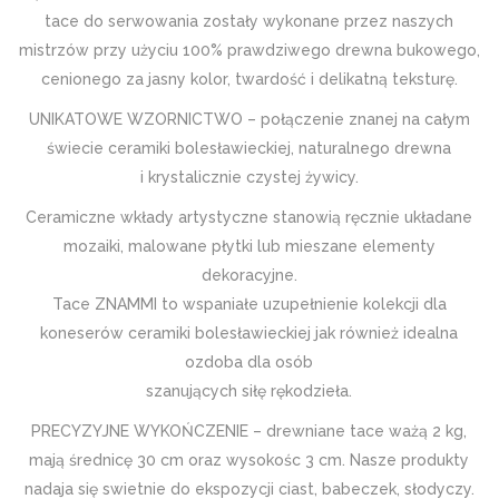
tace do serwowania zostały wykonane przez naszych
mistrzów przy użyciu 100% prawdziwego drewna bukowego,
cenionego za jasny kolor, twardość i delikatną teksturę.
UNIKATOWE WZORNICTWO – połączenie znanej na całym
świecie ceramiki bolesławieckiej, naturalnego drewna
i krystalicznie czystej żywicy.
Ceramiczne wkłady artystyczne stanowią ręcznie układane
mozaiki, malowane płytki lub mieszane elementy
dekoracyjne.
Tace ZNAMMI to wspaniałe uzupełnienie kolekcji dla
koneserów ceramiki bolesławieckiej jak również idealna
ozdoba dla osób
szanujących siłę rękodzieła.
PRECYZYJNE WYKOŃCZENIE – drewniane tace ważą 2 kg,
mają średnicę 30 cm oraz wysokośc 3 cm. Nasze produkty
nadaja się swietnie do ekspozycji ciast, babeczek, słodyczy.