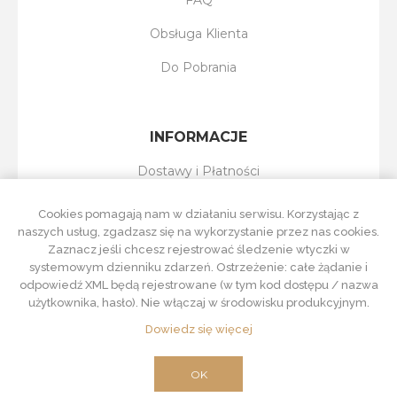
Obsługa Klienta
Do Pobrania
INFORMACJE
Dostawy i Płatności
Reklamacje i Zwroty
Cookies pomagają nam w działaniu serwisu. Korzystając z
naszych usług, zgadzasz się na wykorzystanie przez nas cookies.
Regulamin Sklepu
Zaznacz jeśli chcesz rejestrować śledzenie wtyczki w
systemowym dzienniku zdarzeń. Ostrzeżenie: całe żądanie i
Polityka Prywatności
odpowiedź XML będą rejestrowane (w tym kod dostępu / nazwa
użytkownika, hasło). Nie włączaj w środowisku produkcyjnym.
Dowiedz się więcej
Powered by
nopCommerce
Designed by
Nop-Templates.com
OK
Copyright © 2026 ZNAMMI. Wszelkie prawa zastrzeżone.