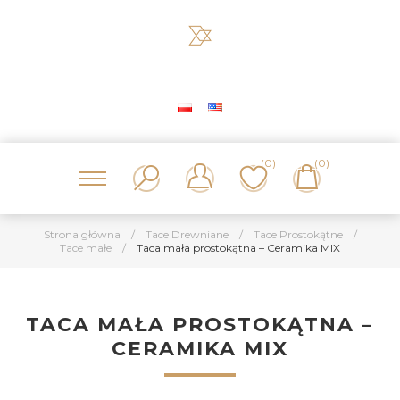
(0)
(0)
Strona główna
/
Tace Drewniane
/
Tace Prostokątne
/
Tace małe
/
Taca mała prostokątna – Ceramika MIX
TACA MAŁA PROSTOKĄTNA –
CERAMIKA MIX