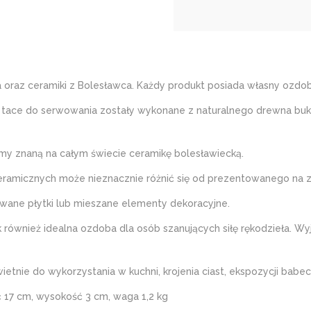
oraz ceramiki z Bolesławca. Każdy produkt posiada własny ozdob
do serwowania zostały wykonane z naturalnego drewna bukoweg
znaną na całym świecie ceramikę bolesławiecką.
ramicznych może nieznacznie różnić się od prezentowanego na z
owane płytki lub mieszane elementy dekoracyjne.
 również idealna ozdoba dla osób szanujących siłę rękodzieła. W
etnie do wykorzystania w kuchni, krojenia ciast, ekspozycji babec
 17 cm, wysokość 3 cm, waga 1,2 kg