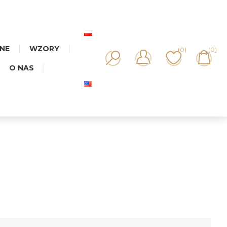
NNE
WZORY
(0)
(0)
O NAS
KA MIX