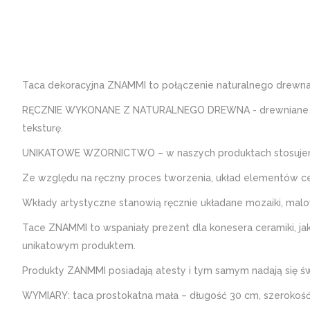
Taca dekoracyjna ZNAMMI to połączenie naturalnego drewna 
RĘCZNIE WYKONANE Z NATURALNEGO DREWNA - drewniane tace 
teksturę.
UNIKATOWE WZORNICTWO – w naszych produktach stosujemy 
Ze względu na ręczny proces tworzenia, układ elementów ce
Wkłady artystyczne stanowią ręcznie układane mozaiki, mal
Tace ZNAMMI to wspaniały prezent dla konesera ceramiki, jak
unikatowym produktem.
Produkty ZANMMI posiadają atesty i tym samym nadają się świ
WYMIARY: taca prostokatna mała – długość 30 cm, szerokość