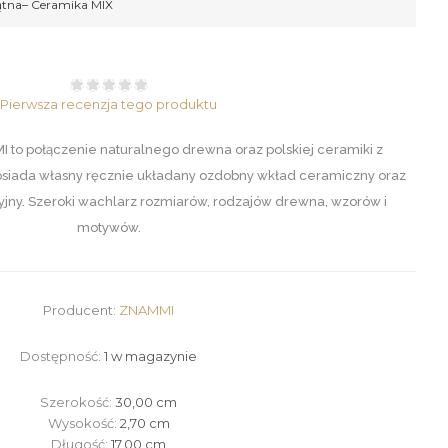
ątna– Ceramika MIX
Pierwsza recenzja tego produktu
to połączenie naturalnego drewna oraz polskiej ceramiki z
osiada własny ręcznie układany ozdobny wkład ceramiczny oraz
jny. Szeroki wachlarz rozmiarów, rodzajów drewna, wzorów i
motywów.
Producent:
ZNAMMI
Dostępność:
1 w magazynie
Szerokość:
30,00 cm
Wysokość:
2,70 cm
Długość:
17,00 cm