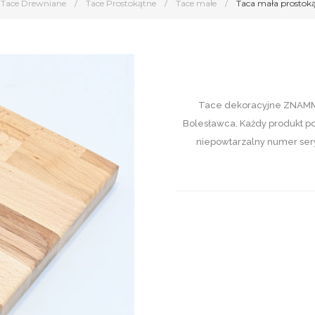
Tace Drewniane
/
Tace Prostokątne
/
Tace małe
/
Taca mała prostok
Tace dekoracyjne ZNAMMI 
Bolesławca. Każdy produkt p
niepowtarzalny numer sery