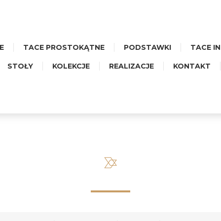
E
TACE PROSTOKĄTNE
PODSTAWKI
TACE I
STOŁY
KOLEKCJE
REALIZACJE
KONTAKT
MAŁA PROSTOKĄTNA– CERAMI