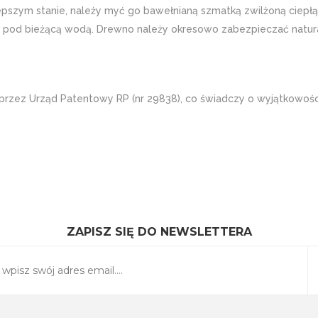
zym stanie, należy myć go bawełnianą szmatką zwilżoną ciepłą 
myć pod bieżącą wodą. Drewno należy okresowo zabezpieczać nat
 przez Urząd Patentowy RP (nr 29838), co świadczy o wyjątkowośc
ZAPISZ SIĘ DO NEWSLETTERA