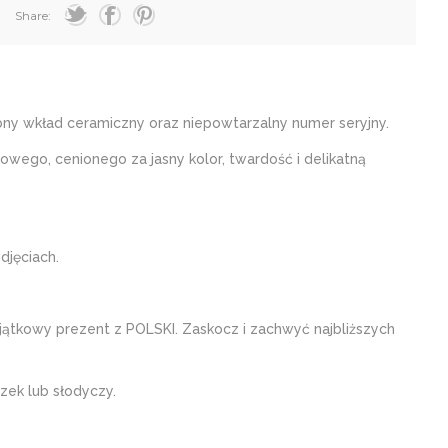
Share:
ny wkład ceramiczny oraz niepowtarzalny numer seryjny.
o, cenionego za jasny kolor, twardość i delikatną
djęciach.
yjątkowy prezent z POLSKI. Zaskocz i zachwyć najbliższych
zek lub słodyczy.