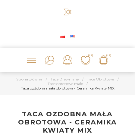
(0)
(0)
Strona główna
/
Tace Drewniane
/
Tace Obrotowe
/
Tace obrotowe małe
/
Taca ozdobna mała obrotowa - Ceramika Kwiaty MIX
TACA OZDOBNA MAŁA
OBROTOWA - CERAMIKA
KWIATY MIX