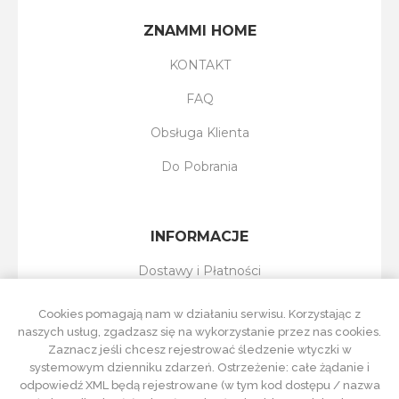
ZNAMMI HOME
KONTAKT
FAQ
Obsługa Klienta
Do Pobrania
INFORMACJE
Dostawy i Płatności
Reklamacje i Zwroty
Cookies pomagają nam w działaniu serwisu. Korzystając z
naszych usług, zgadzasz się na wykorzystanie przez nas cookies.
Regulamin Sklepu
Zaznacz jeśli chcesz rejestrować śledzenie wtyczki w
systemowym dzienniku zdarzeń. Ostrzeżenie: całe żądanie i
Polityka Prywatności
odpowiedź XML będą rejestrowane (w tym kod dostępu / nazwa