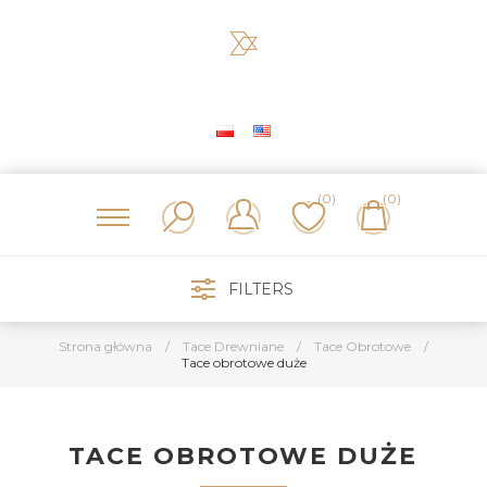
(0)
(0)
FILTERS
Strona główna
/
Tace Drewniane
/
Tace Obrotowe
/
Tace obrotowe duże
TACE OBROTOWE DUŻE