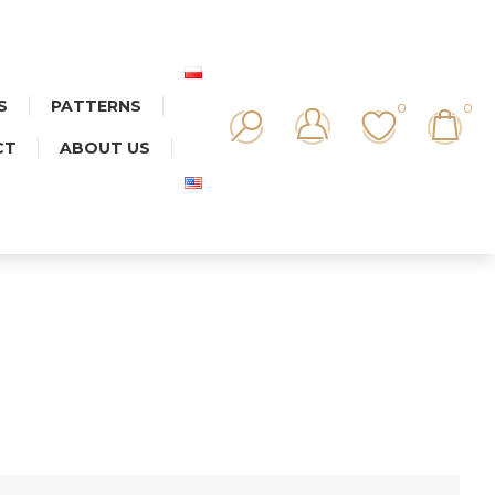
S
PATTERNS
0
0
CT
ABOUT US
T