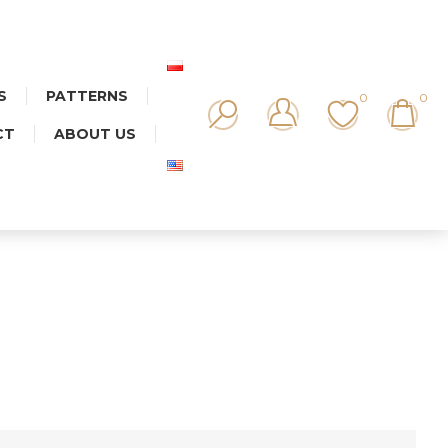
S
PATTERNS
0
0
CT
ABOUT US