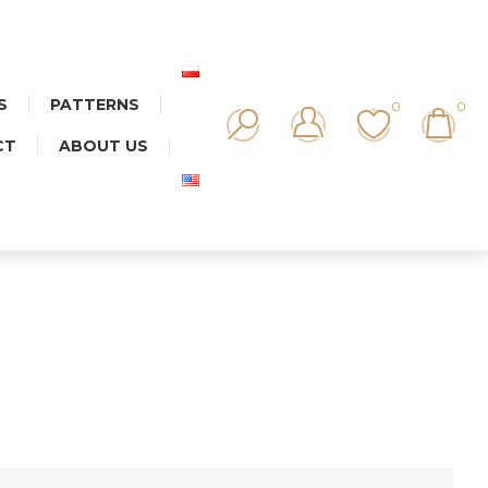
S
PATTERNS
0
0
CT
ABOUT US
IKA MIX