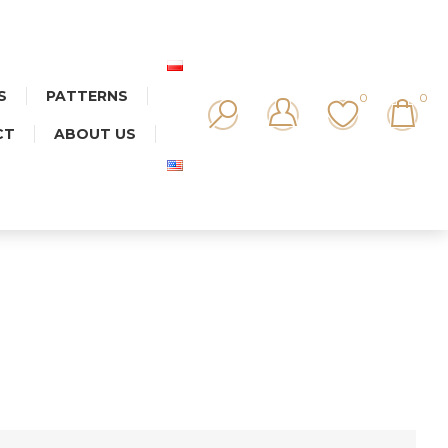
S
PATTERNS
0
0
CT
ABOUT US
IKA MIX